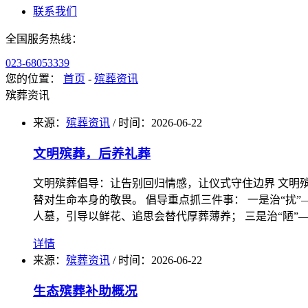
联系我们
全国服务热线：
023-68053339
您的位置：
首页
-
殡葬资讯
殡葬资讯
来源：
殡葬资讯
/
时间：
2026-06-22
文明殡葬，后养礼葬
文明殡葬倡导：让告别回归情感，让仪式守住边界 文明殡
替对生命本身的敬畏。 倡导重点抓三件事： 一是治“扰
人墓，引导以鲜花、追思会替代厚葬薄养； 三是治“陋”
详情
来源：
殡葬资讯
/
时间：
2026-06-22
生态殡葬补助概况