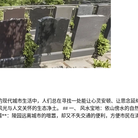
嚣的现代城市生活中，人们总在寻找一处能让心灵安顿、让思念延
光与人文关怀的生态净土。 ## 一、 风水宝地：依山傍水的
置优越**：陵园远离城市的喧嚣，却又不失交通的便利，方便市民