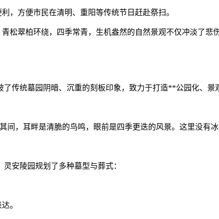
的便利，方便市民在清明、重阳等传统节日赶赴祭扫。
望去，青松翠柏环绕，四季常青，生机盎然的自然景观不仅冲淡了
了传统墓园阴暗、沉重的刻板印象，致力于打造**公园化、景观
。漫步其间，耳畔是清脆的鸟鸣，眼前是四季更迭的风景。这里没
，灵安陵园规划了多种墓型与葬式：
表达。