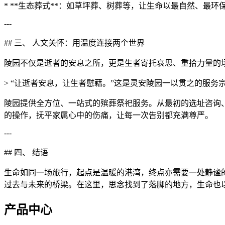
* **生态葬式**：如草坪葬、树葬等，让生命以最自然、最环
---
## 三、 人文关怀：用温度连接两个世界
陵园不仅是逝者的安息之所，更是生者寄托哀思、重拾力量的场
> “让逝者安息，让生者慰藉。”这是灵安陵园一以贯之的服务
陵园提供全方位、一站式的殡葬祭祀服务。从最初的选址咨询
的操作，抚平家属心中的伤痛，让每一次告别都充满尊严。
---
## 四、 结语
生命如同一场旅行，起点是温暖的港湾，终点亦需要一处静谧的
过去与未来的桥梁。在这里，思念找到了落脚的地方，生命也
产品中心