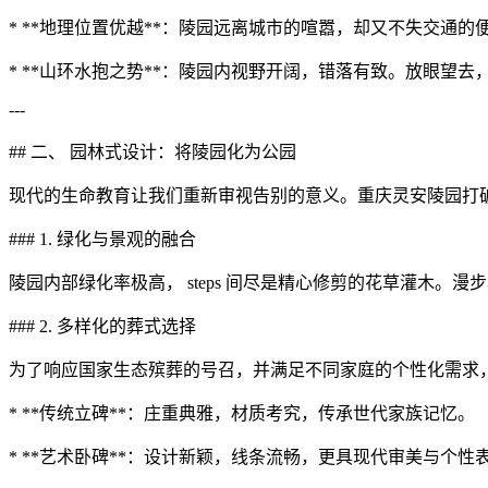
* **地理位置优越**：陵园远离城市的喧嚣，却又不失交通
* **山环水抱之势**：陵园内视野开阔，错落有致。放眼
---
## 二、 园林式设计：将陵园化为公园
现代的生命教育让我们重新审视告别的意义。重庆灵安陵园打破
### 1. 绿化与景观的融合
陵园内部绿化率极高， steps 间尽是精心修剪的花草灌木
### 2. 多样化的葬式选择
为了响应国家生态殡葬的号召，并满足不同家庭的个性化需求
* **传统立碑**：庄重典雅，材质考究，传承世代家族记忆。
* **艺术卧碑**：设计新颖，线条流畅，更具现代审美与个性