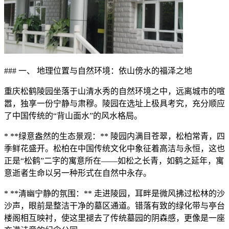
### 一、 地理位置与自然环境：依山傍水的福泽之地
重庆松鹤陵园坐落于山清水秀的自然环境之中，远离城市的喧
嚣，独享一份宁静与肃穆。陵园在选址上极具考究，充分顺应
了中国传统的“背山面水”的风水格局。
* **绿意盎然的生态景观：** 陵园内满目苍翠，松柏常青，四
季鲜花盛开。松柏在中国传统文化中象征着高洁与永恒，这也
正是“松鹤”二字的寓意所在——如松之长青，如鹤之延年，寓
意逝者生命以另一种形式在自然中永存。
* **清幽宁静的氛围：** 走进陵园，耳畔是微风拂过松林的沙
沙声，眼前是整洁干净的墓区通道。错落有致的绿化带与亭台
楼阁相互映衬，使这里褪去了传统墓园的阴森感，更像是一座