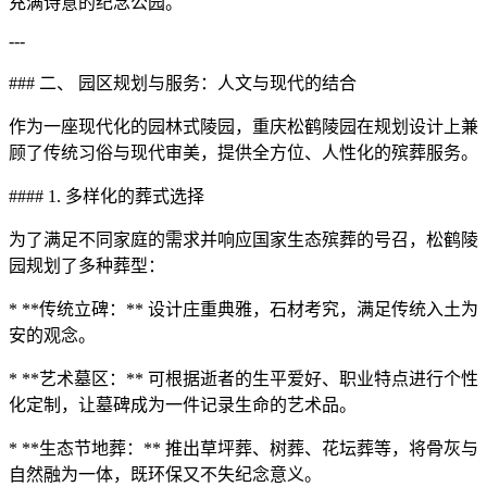
充满诗意的纪念公园。
---
### 二、 园区规划与服务：人文与现代的结合
作为一座现代化的园林式陵园，重庆松鹤陵园在规划设计上兼
顾了传统习俗与现代审美，提供全方位、人性化的殡葬服务。
#### 1. 多样化的葬式选择
为了满足不同家庭的需求并响应国家生态殡葬的号召，松鹤陵
园规划了多种葬型：
* **传统立碑：** 设计庄重典雅，石材考究，满足传统入土为
安的观念。
* **艺术墓区：** 可根据逝者的生平爱好、职业特点进行个性
化定制，让墓碑成为一件记录生命的艺术品。
* **生态节地葬：** 推出草坪葬、树葬、花坛葬等，将骨灰与
自然融为一体，既环保又不失纪念意义。