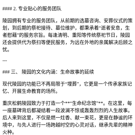
#### 2. 专业贴心的服务团队
陵园拥有专业的服务团队，从前期的选墓咨询、安葬仪式的策
划，到后期的祭祀接待、墓位维护，都秉承着“逝者安息，生
者慰藉”的服务宗旨。每逢清明、重阳等传统祭祀节日，陵园
还会提供代为祭扫等便民服务，为远在外地的亲属解决后顾之
忧。
---
### 三、 陵园的文化内涵：生命故事的延续
现代陵园的功能已不再局限于“埋葬”，它更是一个传承家族记
忆、开展生命教育的场所。
重庆松鹤陵园致力于打造一个**“生命纪念馆”**。在这里，每
一座墓碑背后都凝结着一段波澜不惊或轰轰烈烈的人生故事。
后人来到这里，不仅是燃一炷香、献一束花，更是在静谧的环
境中，与先人进行一场跨越时空的心灵对话，继承先辈的精神
火种。