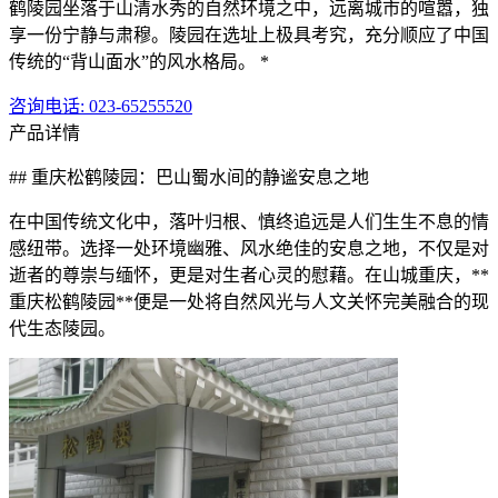
鹤陵园坐落于山清水秀的自然环境之中，远离城市的喧嚣，独
享一份宁静与肃穆。陵园在选址上极具考究，充分顺应了中国
传统的“背山面水”的风水格局。 *
咨询电话
: 023-65255520
产品详情
## 重庆松鹤陵园：巴山蜀水间的静谧安息之地
在中国传统文化中，落叶归根、慎终追远是人们生生不息的情
感纽带。选择一处环境幽雅、风水绝佳的安息之地，不仅是对
逝者的尊崇与缅怀，更是对生者心灵的慰藉。在山城重庆，**
重庆松鹤陵园**便是一处将自然风光与人文关怀完美融合的现
代生态陵园。