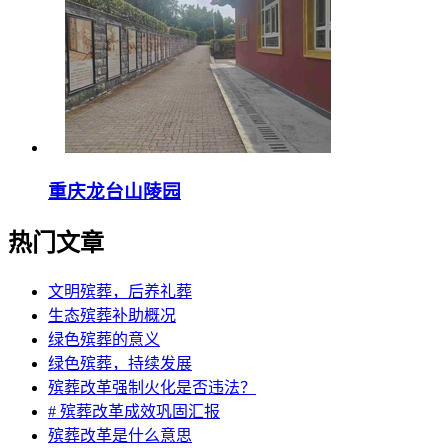
重庆龙台山陵园
热门文章
文明殡葬，后养礼葬
生态殡葬补助概况
绿色殡葬的意义
绿色殡葬，持续发展
殡葬改革强制火化是否违法？
# 殡葬改革成效巩固汇报
殡葬改革是什么意思